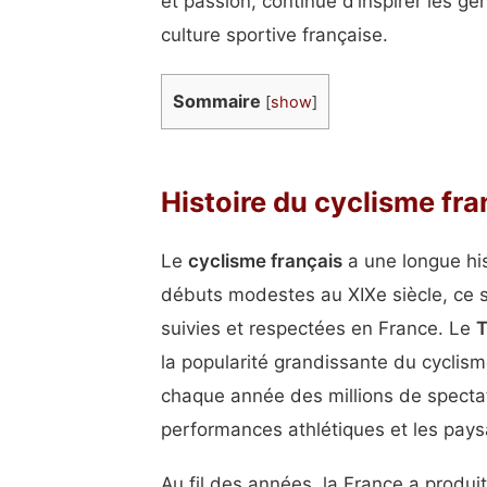
et passion, continue d’inspirer les gé
culture sportive française.
Sommaire
[
show
]
Histoire du cyclisme fra
Le
cyclisme français
a une longue his
débuts modestes au XIXe siècle, ce s
suivies et respectées en France. Le
T
la popularité grandissante du cyclis
chaque année des millions de spectat
performances athlétiques et les pays
Au fil des années, la France a produ