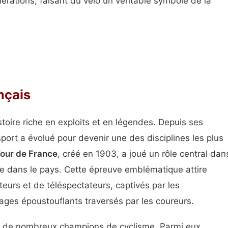
nérations, faisant du vélo un véritable symbole de la
nçais
toire riche en exploits et en légendes. Depuis ses
port a évolué pour devenir une des disciplines les plus
our de France
, créé en 1903, a joué un rôle central dan
me dans le pays. Cette épreuve emblématique attire
eurs et de téléspectateurs, captivés par les
ages époustouflants traversés par les coureurs.
it de nombreux champions de cyclisme. Parmi eux,