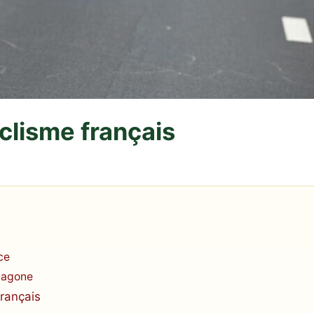
clisme français
ce
exagone
français