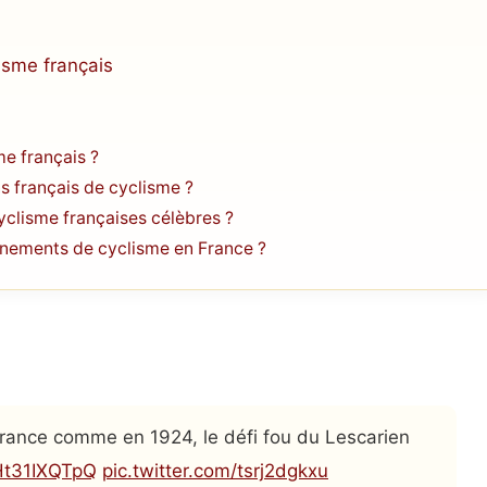
isme français
me français ?
s français de cyclisme ?
yclisme françaises célèbres ?
énements de cyclisme en France ?
 France comme en 1924, le défi fou du Lescarien
/Ht31IXQTpQ
pic.twitter.com/tsrj2dgkxu