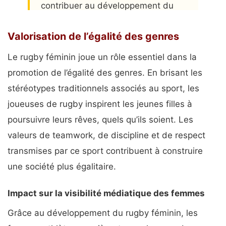
contribuer au développement du
sport féminin.
Valorisation de l’égalité des genres
Belle journée et une belle saison à
toutes les joueuses de rugby et à
Le rugby féminin joue un rôle essentiel dans la
toutes les sportives !
promotion de l’égalité des genres. En brisant les
stéréotypes traditionnels associés au sport, les
#Mobilize
#NeFaisonsXV
…
joueuses de rugby inspirent les jeunes filles à
pic.twitter.com/32SGLO5w2o
poursuivre leurs rêves, quels qu’ils soient. Les
— Mobilize (@wearemobilizers)
valeurs de teamwork, de discipline et de respect
January 24, 2024
transmises par ce sport contribuent à construire
une société plus égalitaire.
Impact sur la visibilité médiatique des femmes
Grâce au développement du rugby féminin, les