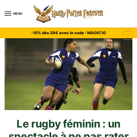
MENU
-10% dès 39€ avec le code : MAGIC10
0
Le rugby féminin : un
spectacle à ne pas rater