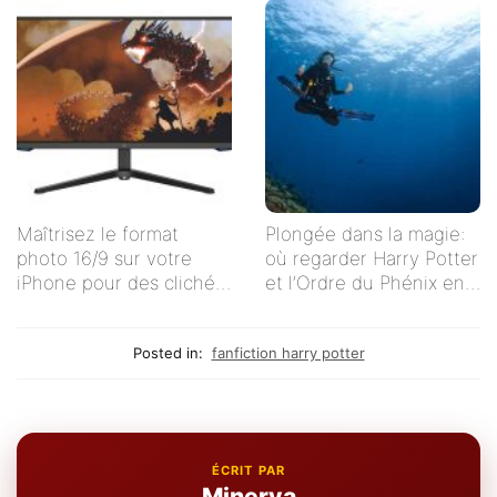
Maîtrisez le format
Plongée dans la magie:
photo 16/9 sur votre
où regarder Harry Potter
iPhone pour des clichés
et l’Ordre du Phénix en
impeccables !
streaming en français ?
Posted in:
fanfiction harry potter
ÉCRIT PAR
Minerva