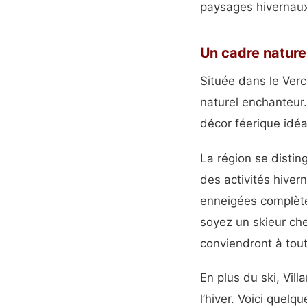
paysages hivernaux 
Un cadre nature
Située dans le Ver
naturel enchanteur
décor féerique idéa
La région se disti
des activités hiver
enneigées complèten
soyez un skieur ch
conviendront à tout
En plus du ski, Vil
l’hiver. Voici quelq