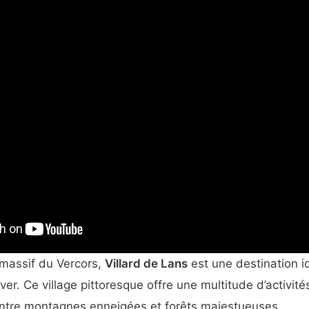
massif du Vercors,
Villard de Lans
est une destination id
ver. Ce village pittoresque offre une multitude d’activit
 entre montagnes enneigées et forêts majestueuses.