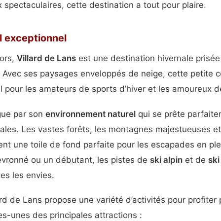
spectaculaires, cette destination a tout pour plaire.
l exceptionnel
cors,
Villard de Lans
est une destination hivernale prisé
. Avec ses paysages enveloppés de neige, cette petite
l pour les amateurs de sports d’hiver et les amoureux de
ngue par son
environnement naturel
qui se prête parfaite
nales. Les vastes forêts, les montagnes majestueuses et
t une toile de fond parfaite pour les escapades en ple
evronné ou un débutant, les pistes de
ski alpin
et de
ski
es les envies.
lard de Lans propose une variété d’activités pour profite
ues-unes des principales attractions :