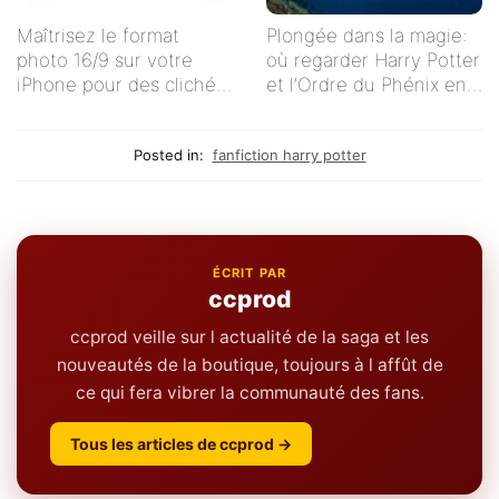
Maîtrisez le format
Plongée dans la magie:
photo 16/9 sur votre
où regarder Harry Potter
iPhone pour des clichés
et l’Ordre du Phénix en
impeccables !
streaming en français ?
Posted in:
fanfiction harry potter
ÉCRIT PAR
ccprod
ccprod veille sur l actualité de la saga et les
nouveautés de la boutique, toujours à l affût de
ce qui fera vibrer la communauté des fans.
Tous les articles de ccprod →