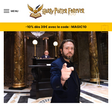
MENU
-10% dès 39€ avec le code : MAGIC10
0