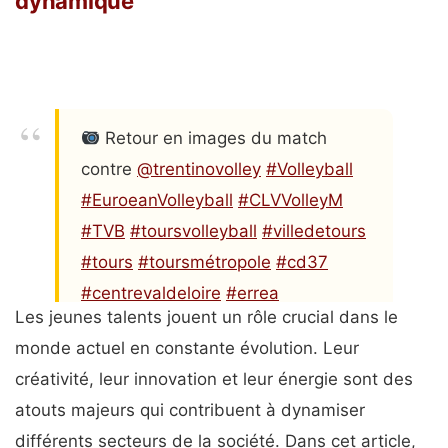
dynamique
Retour en images du match
contre
@trentinovolley
#Volleyball
#EuroeanVolleyball
#CLVVolleyM
#TVB
#toursvolleyball
#villedetours
#tours
#toursmétropole
#cd37
#centrevaldeloire
#errea
Les jeunes talents jouent un rôle crucial dans le
pic.twitter.com/DyoT0bvbQg
monde actuel en constante évolution. Leur
— Tours Volley Ball
créativité, leur innovation et leur énergie sont des
(@ToursVolleyBall)
November 30,
atouts majeurs qui contribuent à dynamiser
2023
différents secteurs de la société. Dans cet article,