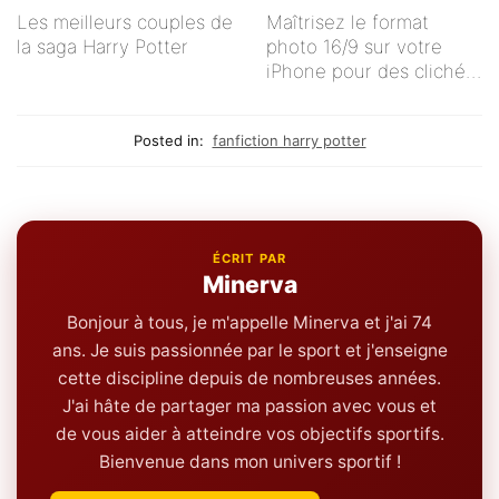
Les meilleurs couples de
Maîtrisez le format
la saga Harry Potter
photo 16/9 sur votre
iPhone pour des clichés
impeccables !
Posted in:
fanfiction harry potter
ÉCRIT PAR
Minerva
Bonjour à tous, je m'appelle Minerva et j'ai 74
ans. Je suis passionnée par le sport et j'enseigne
cette discipline depuis de nombreuses années.
J'ai hâte de partager ma passion avec vous et
de vous aider à atteindre vos objectifs sportifs.
Bienvenue dans mon univers sportif !