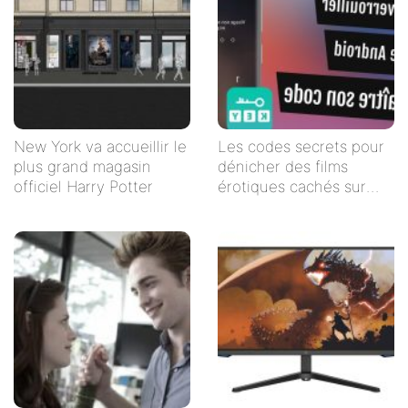
New York va accueillir le
Les codes secrets pour
plus grand magasin
dénicher des films
officiel Harry Potter
érotiques cachés sur
Netflix