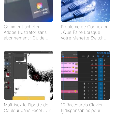
Comment acheter
Problème de Connexion
Adobe Illustrator sans
: Que Faire Lorsque
abonnement : Guide
Votre Manette Switch
pratique pour les
Ne Se Connecte Pas ?
créatifs indépendants
Maîtrisez la Pipette de
10 Raccourcis Clavier
Couleur dans Excel : Un
Indispensables pour