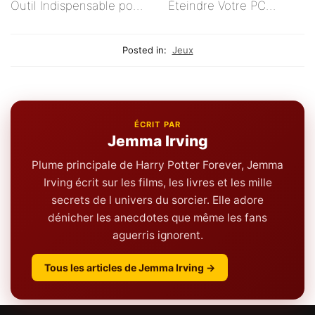
Outil Indispensable pour
Éteindre Votre PC
Vos Tableaux
Rapidement
Posted in:
Jeux
ÉCRIT PAR
Jemma Irving
Plume principale de Harry Potter Forever, Jemma
Irving écrit sur les films, les livres et les mille
secrets de l univers du sorcier. Elle adore
dénicher les anecdotes que même les fans
aguerris ignorent.
Tous les articles de Jemma Irving →