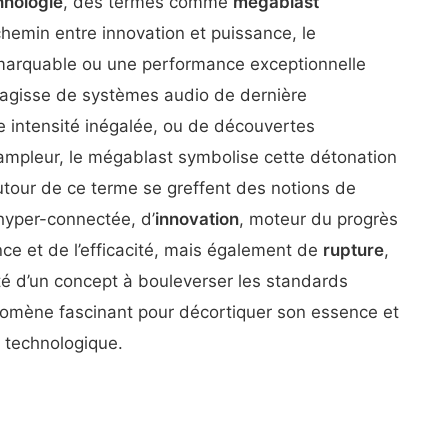
hnologie
, des termes comme
mégablast
chemin entre innovation et puissance, le
arquable ou une performance exceptionnelle
s’agisse de systèmes audio de dernière
e intensité inégalée, ou de découvertes
ur ampleur, le mégablast symbolise cette détonation
utour de ce terme se greffent des notions de
 hyper-connectée, d’
innovation
, moteur du progrès
nce et de l’efficacité, mais également de
rupture
,
ité d’un concept à bouleverser les standards
omène fascinant pour décortiquer son essence et
 technologique.