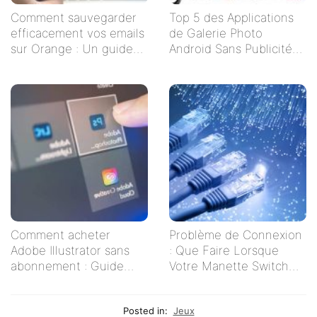
Comment sauvegarder
Top 5 des Applications
efficacement vos emails
de Galerie Photo
sur Orange : Un guide
Android Sans Publicités
étape par étape
pour un Visionnage
Serein
Comment acheter
Problème de Connexion
Adobe Illustrator sans
: Que Faire Lorsque
abonnement : Guide
Votre Manette Switch
pratique pour les
Ne Se Connecte Pas ?
créatifs indépendants
Posted in:
Jeux