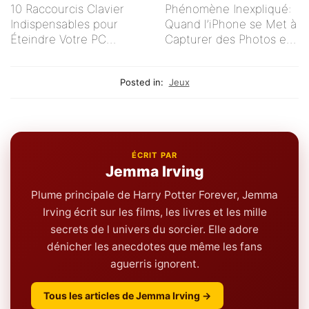
10 Raccourcis Clavier
Phénomène Inexpliqué:
Indispensables pour
Quand l’iPhone se Met à
Éteindre Votre PC
Capturer des Photos en
Rapidement
Autonomie
Posted in:
Jeux
ÉCRIT PAR
Jemma Irving
Plume principale de Harry Potter Forever, Jemma
Irving écrit sur les films, les livres et les mille
secrets de l univers du sorcier. Elle adore
dénicher les anecdotes que même les fans
aguerris ignorent.
Tous les articles de Jemma Irving →