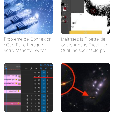
Problème de Connexion
Maîtrisez la Pipette de
: Que Faire Lorsque
Couleur dans Excel : Un
Votre Manette Switch
Outil Indispensable pour
Ne Se Connecte Pas ?
Vos Tableaux