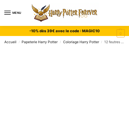
MENU
-10% dès 39€ avec le code : MAGIC10
0
Accueil
Papeterie Harry Potter
Coloriage Harry Potter
12 feutres coloriage Harry Potter personnages magiques
/
/
/