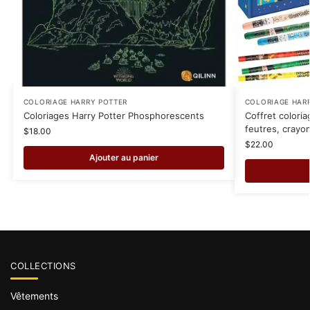
COLORIAGE HARRY POTTER
COLORIAGE HAR
Coloriages Harry Potter Phosphorescents
Coffret coloria
feutres, crayon
$
18.00
$
22.00
Ajouter au panier
COLLECTIONS
Vêtements