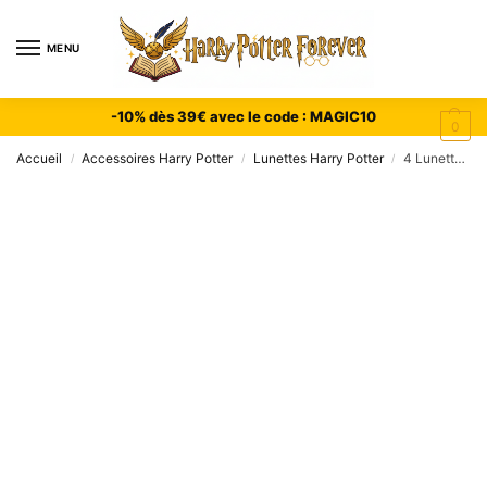
MENU
-10% dès 39€ avec le code : MAGIC10
0
Accueil
Accessoires Harry Potter
Lunettes Harry Potter
4 Lunettes Harry Potter – Monture Ronde Noire Déguisement
/
/
/