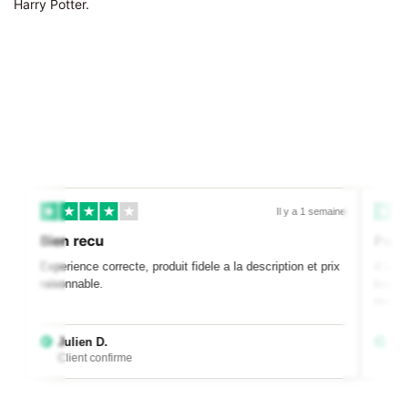
Harry Potter.
jours
Il y a 1 semaine
Bien recu
Par
Experience correcte, produit fidele a la description et prix
4 Lu
raisonnable.
bout
rece
Julien D.
P