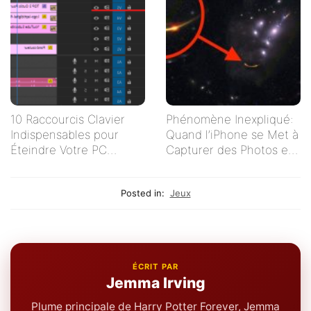
10 Raccourcis Clavier
Phénomène Inexpliqué:
Indispensables pour
Quand l’iPhone se Met à
Éteindre Votre PC
Capturer des Photos en
Rapidement
Autonomie
Posted in:
Jeux
ÉCRIT PAR
Jemma Irving
Plume principale de Harry Potter Forever, Jemma