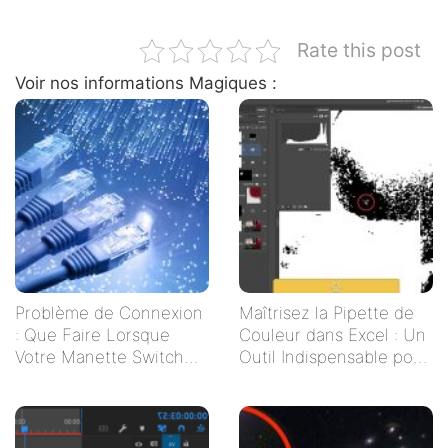
Rate this post
Voir nos informations Magiques :
Problème de Connexion
Maîtrisez la Pipette de
: Que Faire Lorsque
Couleur dans Excel : Un
Votre Manette Switch
Outil Indispensable pour
Ne Se Connecte Pas ?
Vos Tableaux