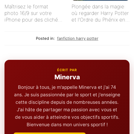
Maîtrisez le format
Plongée dans la magie:
photo 16/9 sur votre
où regarder Harry Potter
iPhone pour des clichés
et l’Ordre du Phénix en
impeccables !
streaming en français ?
Posted in:
fanfiction harry potter
ÉCRIT PAR
Minerva
Bonjour à tous, je m'appelle Minerva et j'ai 74
ans. Je suis passionnée par le sport et j'enseigne
cette discipline depuis de nombreuses années.
J'ai hâte de partager ma passion avec vous et
de vous aider à atteindre vos objectifs sportifs.
Bienvenue dans mon univers sportif !