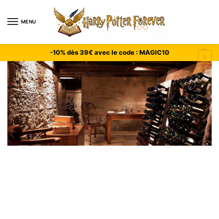
MENU
-10% dès 39€ avec le code : MAGIC10
0