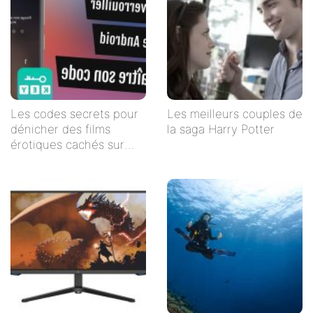
Les codes secrets pour
Les meilleurs couples de
dénicher des films
la saga Harry Potter
érotiques cachés sur
Netflix