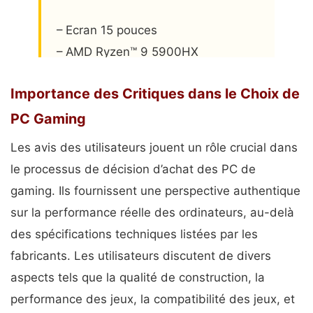
– Ecran 15 pouces
– AMD Ryzen™ 9 5900HX
– NVIDIA® GeForce RTX™ 3070
Importance des Critiques dans le Choix de
– 16 Go de RAM
– 1To SSD
PC Gaming
Les avis des utilisateurs jouent un rôle crucial dans
Pour trouver le PC gaming de vos
le processus de décision d’achat des PC de
rêves direction le catalogue de
gaming. Ils fournissent une perspective authentique
@ASUS_ROG_FR
:…
sur la performance réelle des ordinateurs, au-delà
pic.twitter.com/2Kj1rGgxLO
des spécifications techniques listées par les
— Discord France (@discord_fr)
fabricants. Les utilisateurs discutent de divers
May 18, 2024
aspects tels que la qualité de construction, la
performance des jeux, la compatibilité des jeux, et