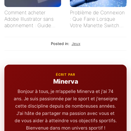
Comment acheter
Problème de Connexion
Adobe Illustrator sans
: Que Faire Lorsque
abonnement : Guide
Votre Manette Switch
pratique pour les
Ne Se Connecte Pas ?
créatifs indépendants
Posted in:
Jeux
ÉCRIT PAR
Minerva
Bonjour à tous, je m'appelle Minerva et j'ai 74
ans. Je suis passionnée par le sport et j'enseigne
cette discipline depuis de nombreuses années.
J'ai hâte de partager ma passion avec vous et
de vous aider à atteindre vos objectifs sportifs.
Bienvenue dans mon univers sportif !