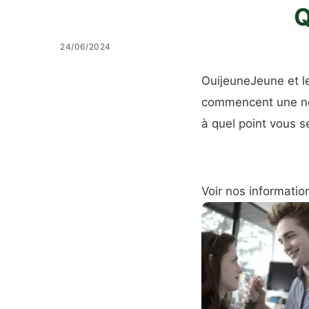
Q
24/06/2024
Oui
jeune
Jeune
et l
commencent une nouv
à quel point vous s
Voir nos informatio