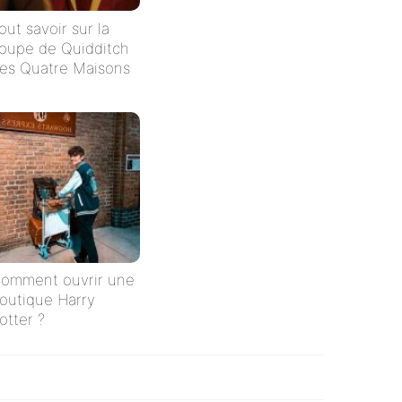
out savoir sur la
oupe de Quidditch
es Quatre Maisons
omment ouvrir une
outique Harry
otter ?