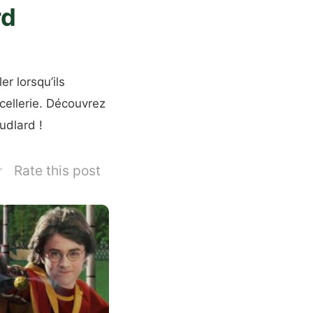
rd
r lorsqu’ils
cellerie. Découvrez
udlard !
Rate this post