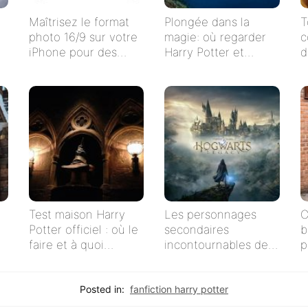
Maîtrisez le format
Plongée dans la
T
photo 16/9 sur votre
magie: où regarder
c
iPhone pour des
Harry Potter et
d
clichés impeccables !
l’Ordre du Phénix en
streaming en
français ?
Test maison Harry
Les personnages
C
Potter officiel : où le
secondaires
b
faire et à quoi
incontournables de
p
s’attendre
Harry Potter
Posted in:
fanfiction harry potter