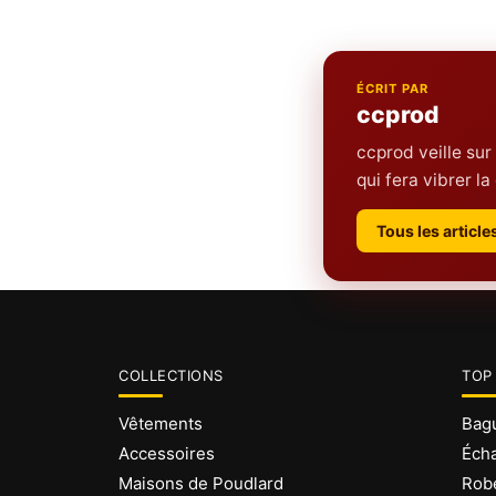
ÉCRIT PAR
ccprod
ccprod veille sur
qui fera vibrer 
Tous les articl
COLLECTIONS
TOP
Vêtements
Bagu
Accessoires
Écha
Maisons de Poudlard
Robe