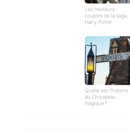
Les meilleurs
couples de la saga
Harry Potter
Quelle est l’histoire
du Choixpeau
magique ?