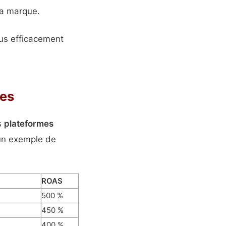
la marque.
lus efficacement
res
s
plateformes
 un exemple de
ROAS
500 %
450 %
400 %