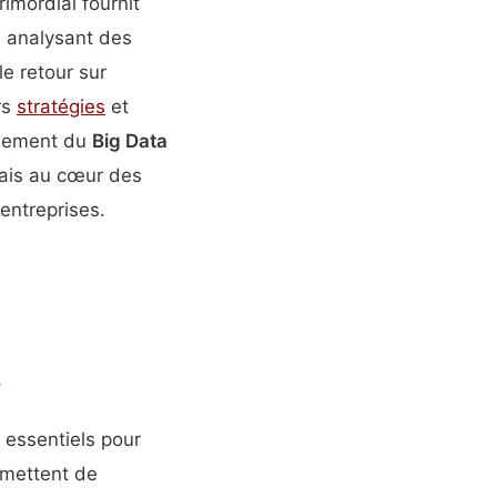
imordial fournit
n analysant des
le retour sur
rs
stratégies
et
ènement du
Big Data
mais au cœur des
entreprises.
s
 essentiels pour
rmettent de