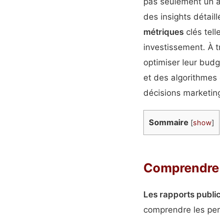
pas seulement un av
des insights détai
métriques
clés tell
investissement. À 
optimiser leur budg
et des algorithmes
décisions marketing
Sommaire
[
show
]
Comprendre 
Les rapports public
comprendre les per