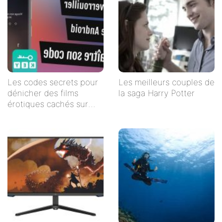
Les codes secrets pour
Les meilleurs couples de
dénicher des films
la saga Harry Potter
érotiques cachés sur
Netflix