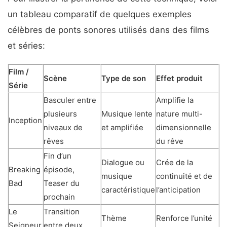
un tableau comparatif de quelques exemples
célèbres de ponts sonores utilisés dans des films
et séries:
Film /
Scène
Type de son
Effet produit
Série
Basculer entre
Amplifie la
plusieurs
Musique lente
nature multi-
Inception
niveaux de
et amplifiée
dimensionnelle
rêves
du rêve
Fin d’un
Dialogue ou
Crée de la
Breaking
épisode,
musique
continuité et de
Bad
Teaser du
caractéristique
l’anticipation
prochain
Le
Transition
Thème
Renforce l’unité
Seigneur
entre deux