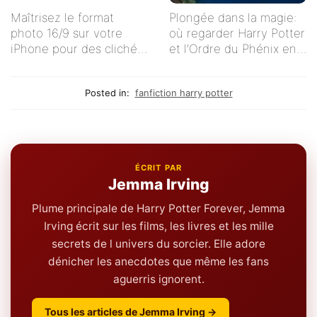
Maîtrisez le format
Plongée dans la magie:
photo 16/9 sur votre
où regarder Harry Potter
iPhone pour des clichés
et l’Ordre du Phénix en
impeccables !
streaming en français ?
Posted in:
fanfiction harry potter
ÉCRIT PAR
Jemma Irving
Plume principale de Harry Potter Forever, Jemma
Irving écrit sur les films, les livres et les mille
secrets de l univers du sorcier. Elle adore
dénicher les anecdotes que même les fans
aguerris ignorent.
Tous les articles de Jemma Irving →