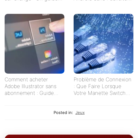
étape par étape
pour un Visionnage
Serein
Comment acheter
Problème de Connexion
Adobe Illustrator sans
: Que Faire Lorsque
abonnement : Guide
Votre Manette Switch
pratique pour les
Ne Se Connecte Pas ?
créatifs indépendants
Posted in:
Jeux