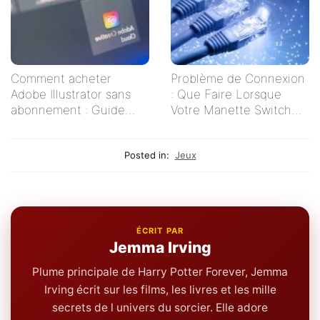
Comment acheter
Problème de Connexion
Adobe Illustrator sans
: Que Faire Lorsque
abonnement : Guide
Votre Manette Switch
pratique pour les
Ne Se Connecte Pas ?
créatifs indépendants
Posted in:
Jeux
ÉCRIT PAR
Jemma Irving
Plume principale de Harry Potter Forever, Jemma
Irving écrit sur les films, les livres et les mille
secrets de l univers du sorcier. Elle adore