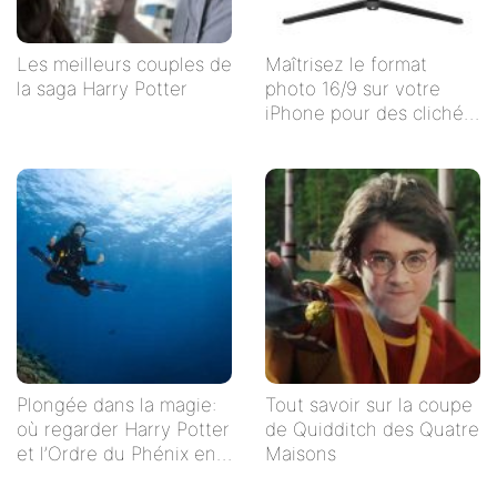
Les meilleurs couples de
Maîtrisez le format
la saga Harry Potter
photo 16/9 sur votre
iPhone pour des clichés
impeccables !
Plongée dans la magie:
Tout savoir sur la coupe
où regarder Harry Potter
de Quidditch des Quatre
et l’Ordre du Phénix en
Maisons
streaming en français ?