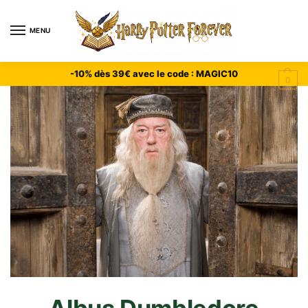
MENU
-10% dès 39€ avec le code : MAGIC10
0