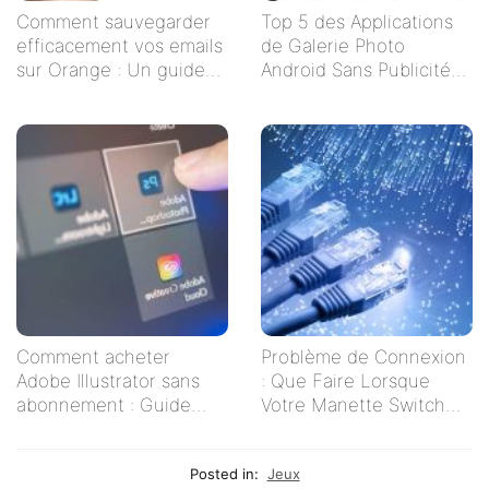
Comment sauvegarder
Top 5 des Applications
efficacement vos emails
de Galerie Photo
sur Orange : Un guide
Android Sans Publicités
étape par étape
pour un Visionnage
Serein
Comment acheter
Problème de Connexion
Adobe Illustrator sans
: Que Faire Lorsque
abonnement : Guide
Votre Manette Switch
pratique pour les
Ne Se Connecte Pas ?
créatifs indépendants
Posted in:
Jeux