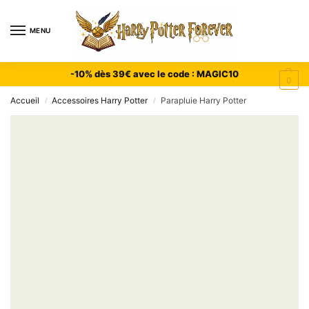
MENU
-10% dès 39€ avec le code : MAGIC10
0
Accueil
Accessoires Harry Potter
Parapluie Harry Potter
/
/