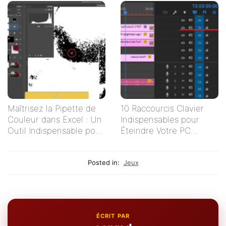
Maîtrisez la Pipette de
10 Raccourcis Clavier
Couleur dans Excel : Un
Indispensables pour
Outil Indispensable pour
Éteindre Votre PC
Vos Tableaux
Rapidement
Posted in:
Jeux
ÉCRIT PAR