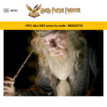
MENU
-10% dès 39€ avec le code : MAGIC10
0