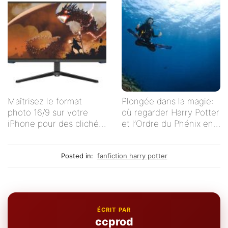
Maîtrisez le format
Plongée dans la magie:
photo 16/9 sur votre
où regarder Harry Potter
iPhone pour des clichés
et l’Ordre du Phénix en
impeccables !
streaming en français ?
Posted in:
fanfiction harry potter
ÉCRIT PAR
ccprod