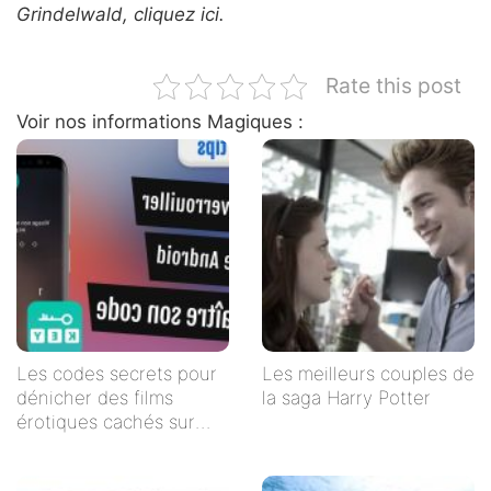
Grindelwald, cliquez ici.
Rate this post
Voir nos informations Magiques :
Les codes secrets pour
Les meilleurs couples de
dénicher des films
la saga Harry Potter
érotiques cachés sur
Netflix