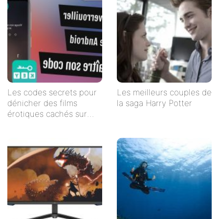
Les codes secrets pour
Les meilleurs couples de
dénicher des films
la saga Harry Potter
érotiques cachés sur
Netflix