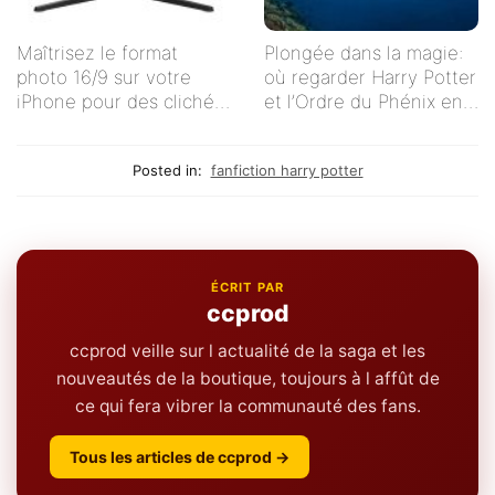
Maîtrisez le format
Plongée dans la magie:
photo 16/9 sur votre
où regarder Harry Potter
iPhone pour des clichés
et l’Ordre du Phénix en
impeccables !
streaming en français ?
Posted in:
fanfiction harry potter
ÉCRIT PAR
ccprod
ccprod veille sur l actualité de la saga et les
nouveautés de la boutique, toujours à l affût de
ce qui fera vibrer la communauté des fans.
Tous les articles de ccprod →