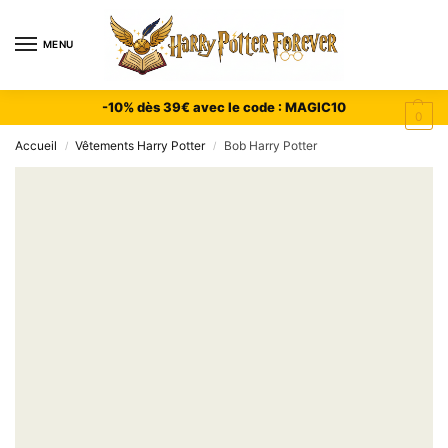
MENU
-10% dès 39€ avec le code : MAGIC10
0
Accueil
Vêtements Harry Potter
Bob Harry Potter
/
/