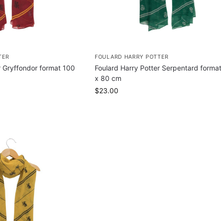
TER
FOULARD HARRY POTTER
r Gryffondor format 100
Foulard Harry Potter Serpentard forma
x 80 cm
$
23.00