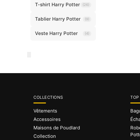
T-shirt Harry Potter
(26)
Tablier Harry Potter
(9)
Veste Harry Potter
(4)
COLLECTIONS
TOP
Vêtements
Bagu
Accessoires
Écha
Maisons de Poudlard
Robe
Pott
Collection