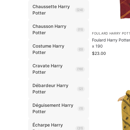
Chaussette Harry
(24)
Potter
Chausson Harry
(11)
Potter
FOULARD HARRY POT
Foulard Harry Potte
Costume Harry
x 190
(0)
Potter
$
23.00
Cravate Harry
(19)
Potter
Débardeur Harry
(2)
Potter
Déguisement Harry
(1)
Potter
Écharpe Harry
(31)