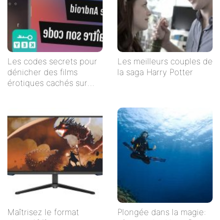
Les codes secrets pour
Les meilleurs couples de
dénicher des films
la saga Harry Potter
érotiques cachés sur
Netflix
Maîtrisez le format
Plongée dans la magie: