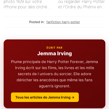
photo 16/9 sur votre
où regarder Harry Potter
iPhone pour des clichés
et l’Ordre du Phénix en
impeccables !
streaming en français ?
Posted in:
fanfiction harry potter
ÉCRIT PAR
Jemma Irving
Plume principale de Harry Potter Forever, Jemma
Irving écrit sur les films, les livres et les mille
secrets de l univers du sorcier. Elle adore
dénicher les anecdotes que même les fans
aguerris ignorent.
Tous les articles de Jemma Irving →